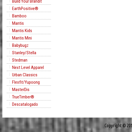
Build Your Brandit
EarthPositive®
Bamboo
Mantis
Mantis Kids
Mantis Mini
Babybugz
Stanley/Stella
Stedman
Next Level Apparel
Urban Classics
Flexfit/Yupoong
MasterDis
TrueTimber®
Descatalogado
Copyright © 20