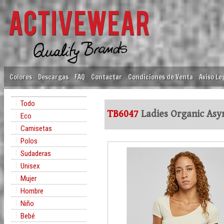
Colores
Descargas
FAQ
Contactar
Condiciones de Venta
Aviso Le
Todo
TB6047
Ladies Organic Asy
Eco
Camisetas
Polos
Sudaderas
Unisex
Mujer
Hombre
Niño
Bebé