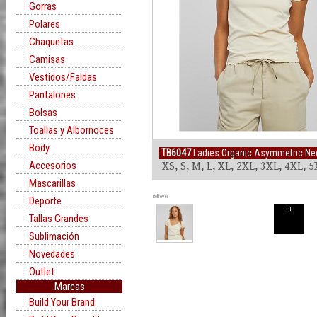
Gorras
Polares
Chaquetas
Camisas
Vestidos/Faldas
Pantalones
Bolsas
Toallas y Albornoces
Body
TB6047
Ladies Organic Asymmetric Neck
Accesorios
XS, S, M, L, XL, 2XL, 3XL, 4XL, 
Mascarillas
Rollover
Deporte
BL
Tallas Grandes
Sublimación
Novedades
Outlet
Marcas
Build Your Brand