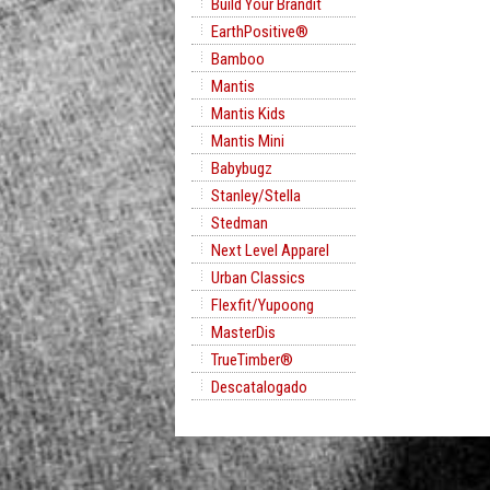
Build Your Brandit
EarthPositive®
Bamboo
Mantis
Mantis Kids
Mantis Mini
Babybugz
Stanley/Stella
Stedman
Next Level Apparel
Urban Classics
Flexfit/Yupoong
MasterDis
TrueTimber®
Descatalogado