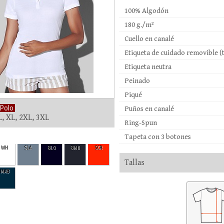
100% Algodón
180 g./m²
Cuello en canalé
Etiqueta de cuidado removible (t
Etiqueta neutra
Peinado
Piqué
 Polo
Puños en canalé
L, XL, 2XL, 3XL
Ring-Spun
Tapeta con 3 botones
WH
SLA
BLO
BMN
SCR
Tallas
MAB