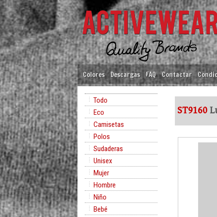
Colores
Descargas
FAQ
Contactar
Condic
Todo
ST9160
Lu
Eco
Camisetas
Polos
Sudaderas
Unisex
Mujer
Hombre
Niño
Bebé