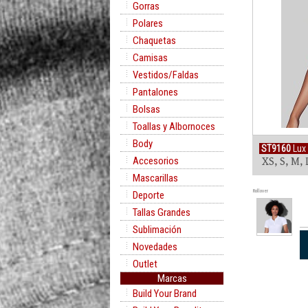
Gorras
Polares
Chaquetas
Camisas
Vestidos/Faldas
Pantalones
Bolsas
Toallas y Albornoces
Body
ST9160
Lux
Accesorios
XS, S, M, 
Mascarillas
Rollover
Deporte
Tallas Grandes
Sublimación
Novedades
Outlet
Marcas
Build Your Brand