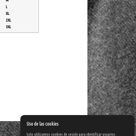
M
L
XL
2XL
3XL
Uso de las cookies
Solo utilizamos cookies de sesión para identificar usuarios