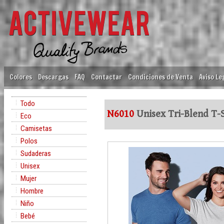
Colores
Descargas
FAQ
Contactar
Condiciones de Venta
Aviso Le
Todo
N6010
Unisex Tri-Blend T-S
Eco
Camisetas
Polos
Sudaderas
Unisex
Mujer
Hombre
Niño
Bebé