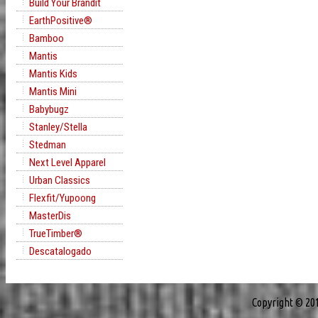
Build Your Brandit
EarthPositive®
Bamboo
Mantis
Mantis Kids
Mantis Mini
Babybugz
Stanley/Stella
Stedman
Next Level Apparel
Urban Classics
Flexfit/Yupoong
MasterDis
TrueTimber®
Descatalogado
Copyright © 20