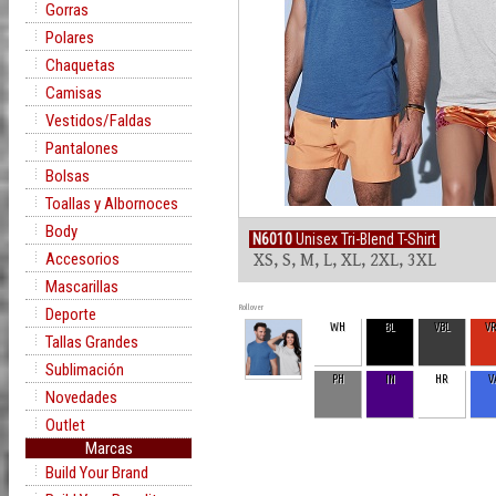
Gorras
Polares
Chaquetas
Camisas
Vestidos/Faldas
Pantalones
Bolsas
Toallas y Albornoces
Body
N6010
Unisex Tri-Blend T-Shirt
Accesorios
XS, S, M, L, XL, 2XL, 3XL
Mascarillas
Rollover
Deporte
WH
BL
VBL
V
Tallas Grandes
Sublimación
PH
IN
HR
V
Novedades
Outlet
Marcas
Build Your Brand