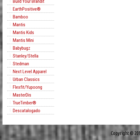
Build Your Brandit
EarthPositive®
Bamboo
Mantis
Mantis Kids
Mantis Mini
Babybugz
Stanley/Stella
Stedman
Next Level Apparel
Urban Classics
Flexfit/Yupoong
MasterDis
TrueTimber®
Descatalogado
Copyright © 20