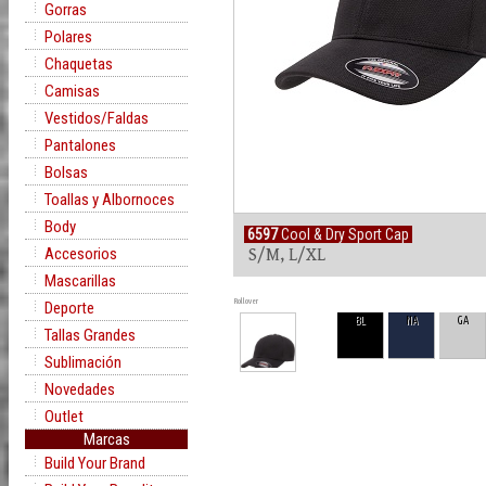
Gorras
Polares
Chaquetas
Camisas
Vestidos/Faldas
Pantalones
Bolsas
Toallas y Albornoces
Body
6597
Cool & Dry Sport Cap
Accesorios
S/M, L/XL
Mascarillas
Rollover
Deporte
BL
NA
GA
Tallas Grandes
Sublimación
Novedades
Outlet
Marcas
Build Your Brand