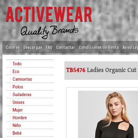
Colores
Descargas
FAQ
Contactar
Condiciones de Venta
Aviso Le
Todo
TB5476
Ladies Organic Cut
Eco
Camisetas
Polos
Sudaderas
Unisex
Mujer
Hombre
Niño
Bebé