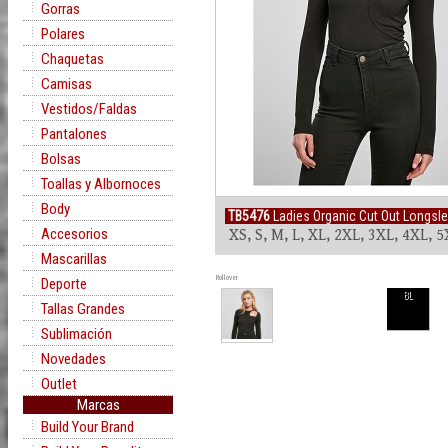
Gorras
Polares
Chaquetas
Camisas
Vestidos/Faldas
Pantalones
Bolsas
Toallas y Albornoces
Body
TB5476
Ladies Organic Cut Out Longsle
Accesorios
XS, S, M, L, XL, 2XL, 3XL, 4XL, 
Mascarillas
Rollover
Deporte
BL
Tallas Grandes
Sublimación
Novedades
Outlet
Marcas
Build Your Brand