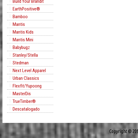
Build Your Brandit
EarthPositive®
Bamboo
Mantis
Mantis Kids
Mantis Mini
Babybugz
Stanley/Stella
Stedman
Next Level Apparel
Urban Classics
Flexfit/Yupoong
MasterDis
TrueTimber®
Descatalogado
Copyright © 20