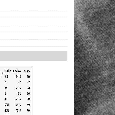
Talla
Ancho
Largo
XS
54.5
60
S
57
62
M
59.5
64
L
62
66
XL
64.5
68
2XL
68.5
69
3XL
72.5
70