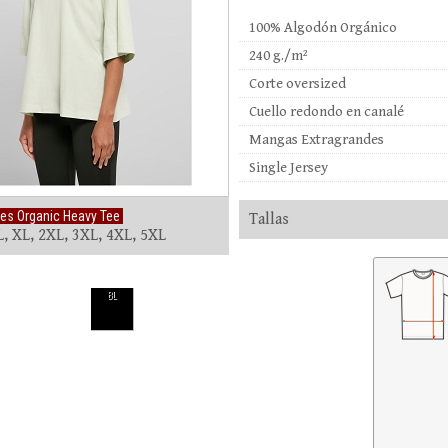
100% Algodón Orgánico
240 g./m²
Corte oversized
Cuello redondo en canalé
Mangas Extragrandes
Single Jersey
es Organic Heavy Tee
Tallas
L, XL, 2XL, 3XL, 4XL, 5XL
BL