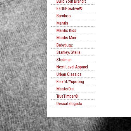
Build Your Brandit
EarthPositive®
Bamboo
Mantis
Mantis Kids
Mantis Mini
Babybugz
Stanley/Stella
Stedman
Next Level Apparel
Urban Classics
Flexfit/Yupoong
MasterDis
TrueTimber®
Descatalogado