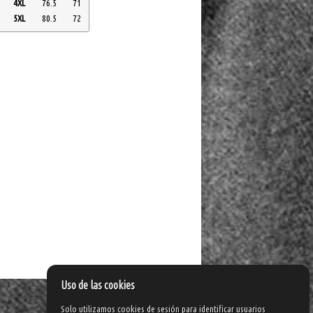
4XL
76.5
71
5XL
80.5
72
Uso de las cookies
Solo utilizamos cookies de sesión para identificar usuarios