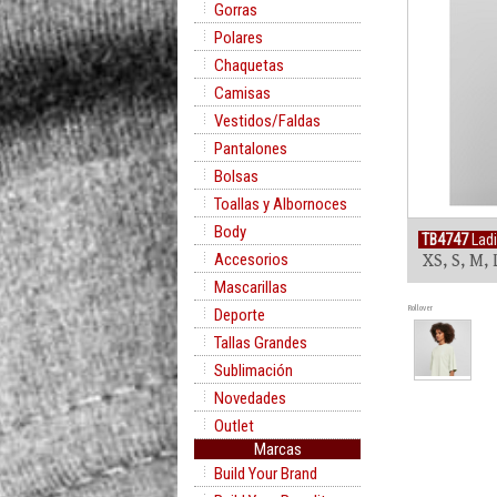
Gorras
Polares
Chaquetas
Camisas
Vestidos/Faldas
Pantalones
Bolsas
Toallas y Albornoces
Body
TB4747
Ladi
Accesorios
XS, S, M, 
Mascarillas
Rollover
Deporte
Tallas Grandes
Sublimación
Novedades
Outlet
Marcas
Build Your Brand