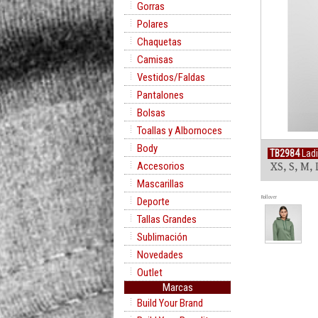
Gorras
Polares
Chaquetas
Camisas
Vestidos/Faldas
Pantalones
Bolsas
Toallas y Albornoces
Body
TB2984
Ladi
Accesorios
XS, S, M, 
Mascarillas
Rollover
Deporte
Tallas Grandes
Sublimación
Novedades
Outlet
Marcas
Build Your Brand