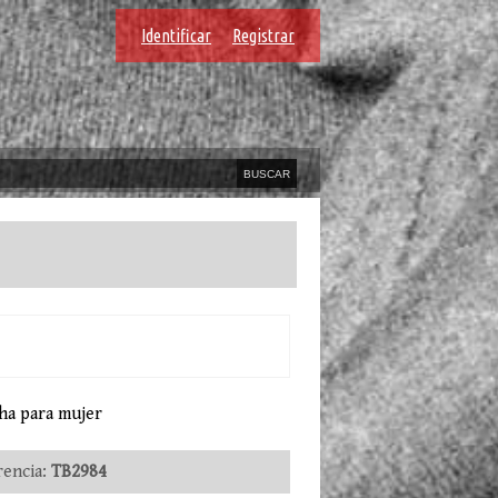
Identificar
Registrar
ha para mujer
encia:
TB2984