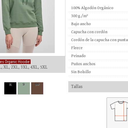
100% Algodón Orgánico
300 g./m²
Bajo ancho
Capucha con cordón
Cordón de la capucha con punta
Fleece
Peinado
es Organic Hoodie
Puños anchos
L, XL, 2XL, 3XL, 4XL, 5XL
Sin Bolsillo
BL
SI
BAR
Tallas