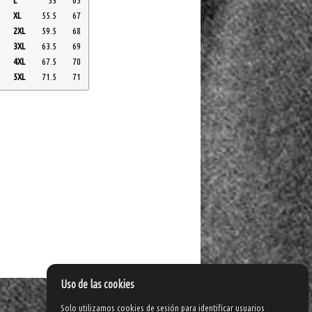
L
53
65
XL
55.5
67
2XL
59.5
68
3XL
63.5
69
4XL
67.5
70
5XL
71.5
71
Uso de las cookies
Solo utilizamos cookies de sesión para identificar usuarios