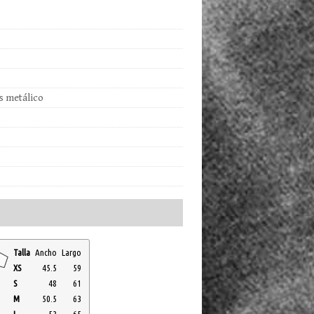
s metálico
Talla
Ancho
Largo
XS
45.5
59
S
48
61
M
50.5
63