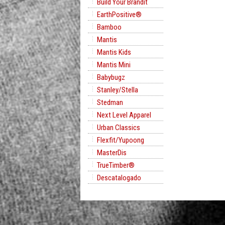
Build Your Brandit
EarthPositive®
Bamboo
Mantis
Mantis Kids
Mantis Mini
Babybugz
Stanley/Stella
Stedman
Next Level Apparel
Urban Classics
Flexfit/Yupoong
MasterDis
TrueTimber®
Descatalogado