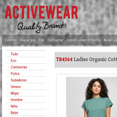
Colores
Descargas
FAQ
Contactar
Condiciones de Venta
Aviso Le
Todo
TB4364
Ladies Organic Cot
Eco
Camisetas
Polos
Sudaderas
Unisex
Mujer
Hombre
Niño
Bebé