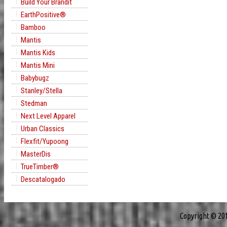
Build Your Brandit
EarthPositive®
Bamboo
Mantis
Mantis Kids
Mantis Mini
Babybugz
Stanley/Stella
Stedman
Next Level Apparel
Urban Classics
Flexfit/Yupoong
MasterDis
TrueTimber®
Descatalogado
Copyright © 20