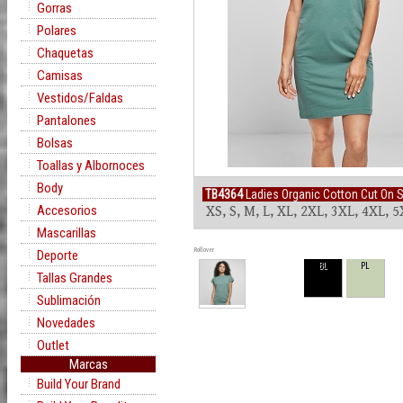
Gorras
Polares
Chaquetas
Camisas
Vestidos/Faldas
Pantalones
Bolsas
Toallas y Albornoces
Body
TB4364
Ladies Organic Cotton Cut On S
Accesorios
XS, S, M, L, XL, 2XL, 3XL, 4XL, 
Mascarillas
Rollover
Deporte
BL
PL
Tallas Grandes
Sublimación
Novedades
Outlet
Marcas
Build Your Brand