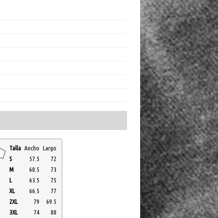
Talla
Ancho
Largo
S
57.5
72
M
60.5
73
L
63.5
75
XL
66.5
77
2XL
79
69.5
3XL
74
80