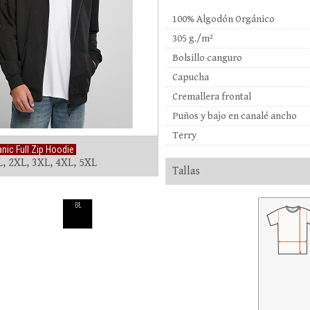
100% Algodón Orgánico
305 g./m²
Bolsillo canguro
Capucha
Cremallera frontal
Puños y bajo en canalé ancho
Terry
nic Full Zip Hoodie
L, 2XL, 3XL, 4XL, 5XL
Tallas
BL