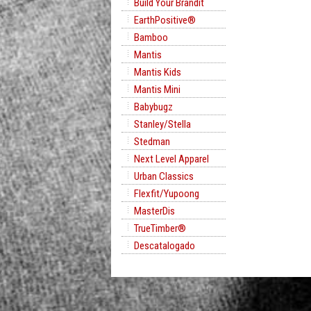
Build Your Brandit
EarthPositive®
Bamboo
Mantis
Mantis Kids
Mantis Mini
Babybugz
Stanley/Stella
Stedman
Next Level Apparel
Urban Classics
Flexfit/Yupoong
MasterDis
TrueTimber®
Descatalogado