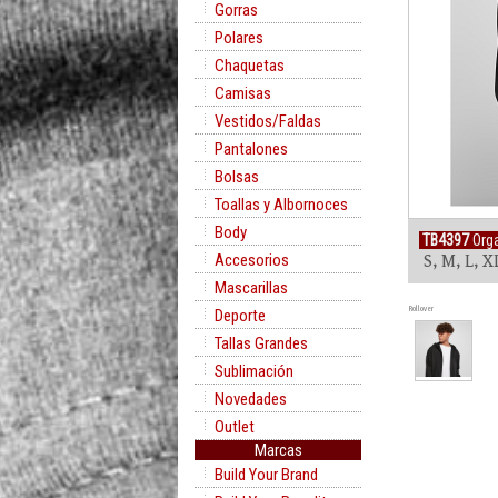
Gorras
Polares
Chaquetas
Camisas
Vestidos/Faldas
Pantalones
Bolsas
Toallas y Albornoces
Body
TB4397
Orga
Accesorios
S, M, L, X
Mascarillas
Rollover
Deporte
Tallas Grandes
Sublimación
Novedades
Outlet
Marcas
Build Your Brand