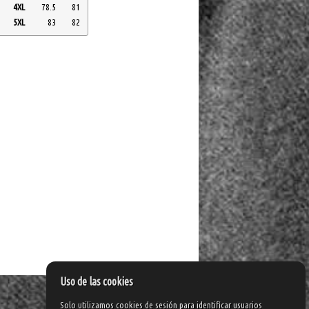
4XL
78.5
81
5XL
83
82
Uso de las cookies
Solo utilizamos cookies de sesión para identificar usuarios