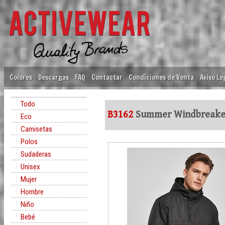
Colores
Descargas
FAQ
Contactar
Condiciones de Venta
Aviso Le
Todo
B3162
Summer Windbreake
Eco
Camisetas
Polos
Sudaderas
Unisex
Mujer
Hombre
Niño
Bebé