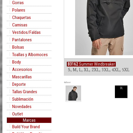
Gorras
Polares
Chaquetas
Camisas
Vestidos/Faldas
Pantalones
Bolsas
Toallas y Albornoces
Body
B3162
Summer Windbreaker
Accesorios
S, M, L, XL, 2XL, 3XL, 4XL, 5XL
Mascarillas
Rollover
Deporte
BL
Tallas Grandes
Sublimación
Novedades
Outlet
Marcas
Build Your Brand