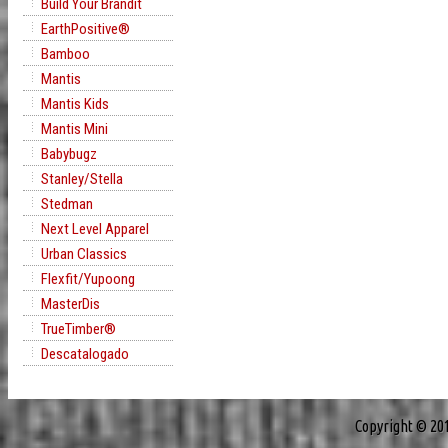
Build Your Brandit
EarthPositive®
Bamboo
Mantis
Mantis Kids
Mantis Mini
Babybugz
Stanley/Stella
Stedman
Next Level Apparel
Urban Classics
Flexfit/Yupoong
MasterDis
TrueTimber®
Descatalogado
Copyright © 20