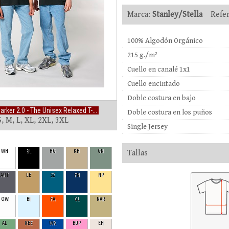
Marca:
Stanley/Stella
Refer
100% Algodón Orgánico
215 g./m²
Cuello en canalé 1x1
Cuello encintado
Doble costura en bajo
rker 2.0 - The Unisex Relaxed T-...
Doble costura en los puños
, M, L, XL, 2XL, 3XL
Single Jersey
WH
BL
HG
KH
GN
Tallas
ANT
LE
SZ
FN
NP
OW
BI
FA
GL
NAR
AL
REE
WK
BUP
EH