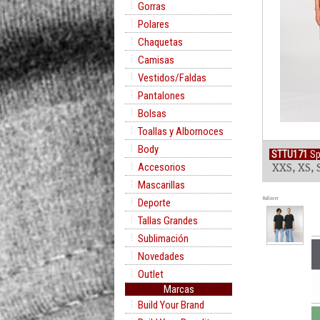
Gorras
Polares
Chaquetas
Camisas
Vestidos/Faldas
Pantalones
Bolsas
Toallas y Albornoces
Body
STTU171
Spa
Accesorios
XXS, XS, S
Mascarillas
Rollover
Deporte
Tallas Grandes
Sublimación
Novedades
Outlet
Marcas
Build Your Brand