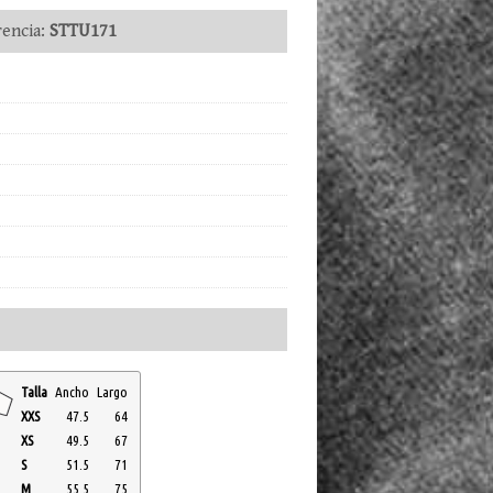
encia:
STTU171
Talla
Ancho
Largo
XXS
47.5
64
XS
49.5
67
S
51.5
71
M
55.5
75