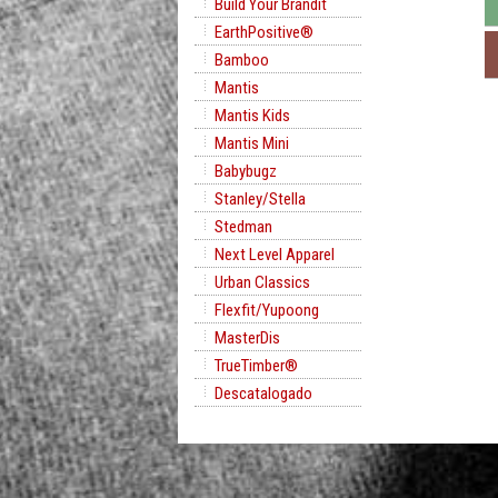
Build Your Brandit
EarthPositive®
Bamboo
Mantis
Mantis Kids
Mantis Mini
Babybugz
Stanley/Stella
Stedman
Next Level Apparel
Urban Classics
Flexfit/Yupoong
MasterDis
TrueTimber®
Descatalogado