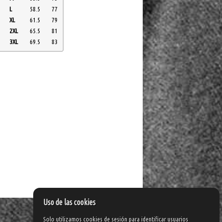
L
58.5
77
XL
61.5
79
2XL
65.5
81
3XL
69.5
83
Uso de las cookies
Solo utilizamos cookies de sesión para identificar usuarios