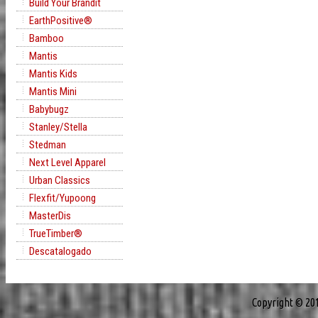
Build Your Brandit
EarthPositive®
Bamboo
Mantis
Mantis Kids
Mantis Mini
Babybugz
Stanley/Stella
Stedman
Next Level Apparel
Urban Classics
Flexfit/Yupoong
MasterDis
TrueTimber®
Descatalogado
Copyright © 20