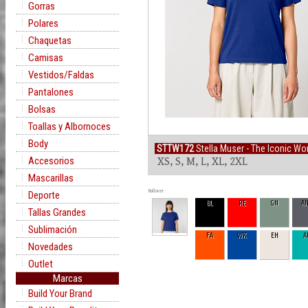
Gorras
Polares
Chaquetas
Camisas
Vestidos/Faldas
Pantalones
Bolsas
Toallas y Albornoces
Body
STTW172
Stella Muser - The Iconic Wo
Accesorios
XS, S, M, L, XL, 2XL
Mascarillas
Rollover
Deporte
BL
RE
GN
A
Tallas Grandes
Sublimación
FA
WK
EH
A
Novedades
Outlet
Marcas
Build Your Brand