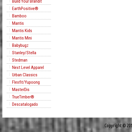
Build Your Brandit
EarthPositive®
Bamboo
Mantis
Mantis Kids
Mantis Mini
Babybugz
Stanley/Stella
Stedman
Next Level Apparel
Urban Classics
Flexfit/Yupoong
MasterDis
TrueTimber®
Descatalogado
Copyright © 20