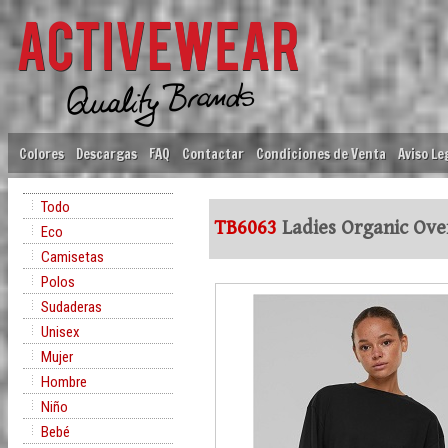
Colores
Descargas
FAQ
Contactar
Condiciones de Venta
Aviso Le
Todo
TB6063
Ladies Organic Ove
Eco
Camisetas
Polos
Sudaderas
Unisex
Mujer
Hombre
Niño
Bebé