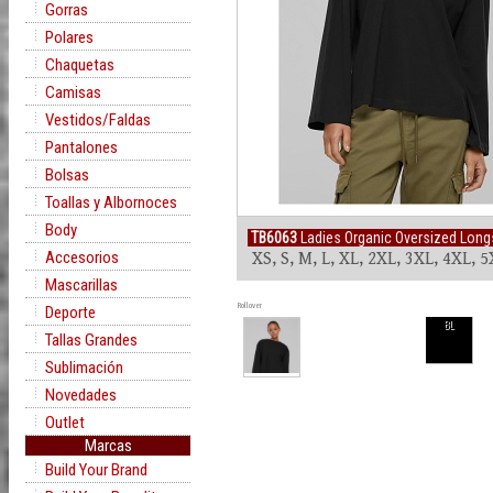
Gorras
Polares
Chaquetas
Camisas
Vestidos/Faldas
Pantalones
Bolsas
Toallas y Albornoces
Body
TB6063
Ladies Organic Oversized Lon
Accesorios
XS, S, M, L, XL, 2XL, 3XL, 4XL, 
Mascarillas
Rollover
Deporte
BL
Tallas Grandes
Sublimación
Novedades
Outlet
Marcas
Build Your Brand