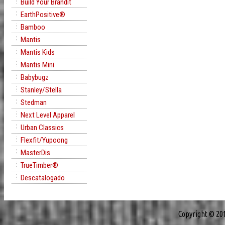
Build Your Brandit
EarthPositive®
Bamboo
Mantis
Mantis Kids
Mantis Mini
Babybugz
Stanley/Stella
Stedman
Next Level Apparel
Urban Classics
Flexfit/Yupoong
MasterDis
TrueTimber®
Descatalogado
Copyright © 20