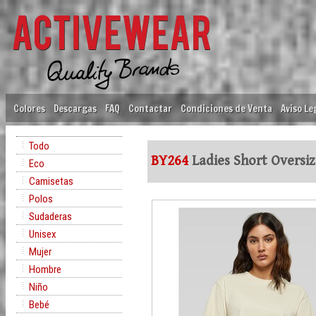
Colores
Descargas
FAQ
Contactar
Condiciones de Venta
Aviso Le
Todo
BY264
Ladies Short Oversi
Eco
Camisetas
Polos
Sudaderas
Unisex
Mujer
Hombre
Niño
Bebé