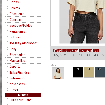
Gorras
Polares
Chaquetas
Camisas
Vestidos/Faldas
Pantalones
Bolsas
Toallas y Albornoces
Body
BY264
Ladies Short Oversized Tee
Accesorios
XS, S, M, L, XL, 2XL, 3XL, 4XL, 
Mascarillas
Rollover
Deporte
BL
SA
BAL
Tallas Grandes
Sublimación
Novedades
Outlet
Marcas
Build Your Brand