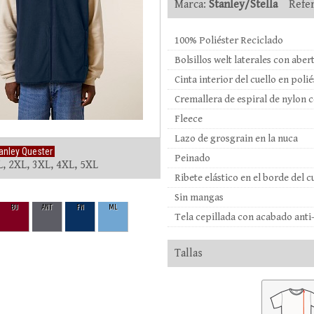
Marca:
Stanley/Stella
Refer
100% Poliéster Reciclado
Bolsillos welt laterales con abe
Cinta interior del cuello en poli
Cremallera de espiral de nylon c
Fleece
Lazo de grosgrain en la nuca
anley Quester
Peinado
L, 2XL, 3XL, 4XL, 5XL
Ribete elástico en el borde del cu
Sin mangas
BU
ANT
FN
ML
Tela cepillada con acabado anti-p
Tallas