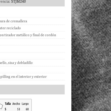
encia:
STJM240
rtura de cremallera
éster reciclado
on tirador metálico y final de cordón
ello, sisa y dobladillo
illing en el interior y exterior
Talla
Ancho
Largo
S
53
68