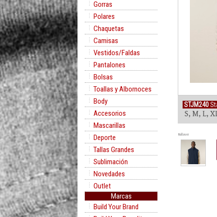
Gorras
Polares
Chaquetas
Camisas
Vestidos/Faldas
Pantalones
Bolsas
Toallas y Albornoces
Body
STJM240
St
Accesorios
S, M, L, X
Mascarillas
Rollover
Deporte
Tallas Grandes
Sublimación
Novedades
Outlet
Marcas
Build Your Brand