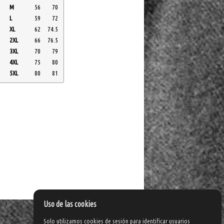
M
56
70
L
59
72
XL
62
74.5
2XL
66
76.5
3XL
70
79
4XL
75
80
5XL
80
81
Uso de las cookies
Solo utilizamos cookies de sesión para identificar usuarios