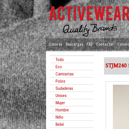
Colores
Descargas
FAQ
Contactar
Condic
Todo
STJM240
Eco
Camisetas
Polos
Sudaderas
Unisex
Mujer
Hombre
Niño
Bebé