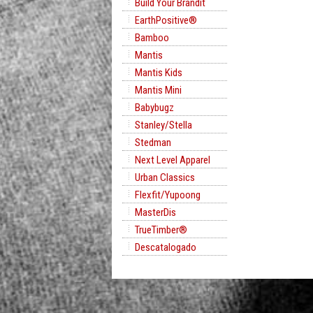
Build Your Brandit
EarthPositive®
Bamboo
Mantis
Mantis Kids
Mantis Mini
Babybugz
Stanley/Stella
Stedman
Next Level Apparel
Urban Classics
Flexfit/Yupoong
MasterDis
TrueTimber®
Descatalogado