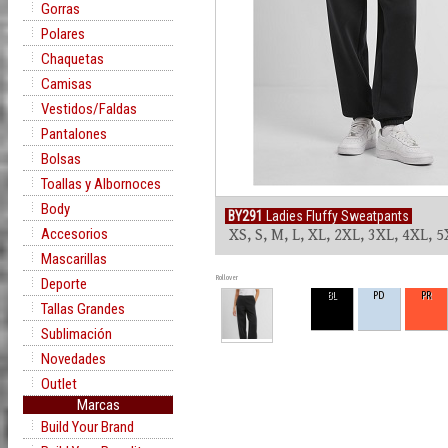
Gorras
Polares
Chaquetas
Camisas
Vestidos/Faldas
Pantalones
Bolsas
Toallas y Albornoces
Body
BY291
Ladies Fluffy Sweatpants
Accesorios
XS, S, M, L, XL, 2XL, 3XL, 4XL, 
Mascarillas
Rollover
Deporte
BL
PD
PR
Tallas Grandes
Sublimación
Novedades
Outlet
Marcas
Build Your Brand