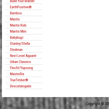
Build Your Brandit
EarthPositive®
Bamboo
Mantis
Mantis Kids
Mantis Mini
Babybugz
Stanley/Stella
Stedman
Next Level Apparel
Urban Classics
Flexfit/Yupoong
MasterDis
TrueTimber®
Descatalogado
Copyright © 20