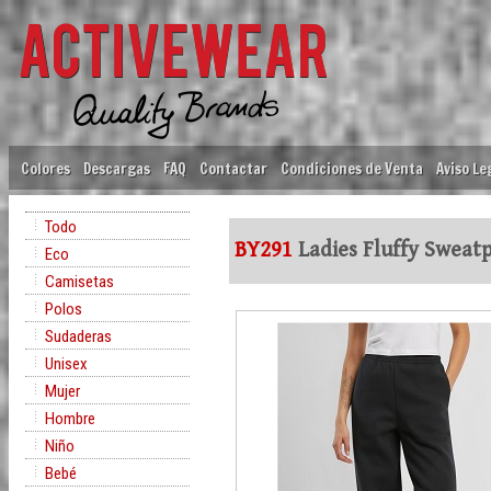
Colores
Descargas
FAQ
Contactar
Condiciones de Venta
Aviso Le
Todo
BY291
Ladies Fluffy Sweat
Eco
Camisetas
Polos
Sudaderas
Unisex
Mujer
Hombre
Niño
Bebé