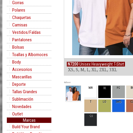
Gorras
Polares
Chaquetas
Camisas
Vestidos/Faldas
Pantalones
Bolsas
Toallas y Albornoces
Body
N7200
Unisex Heavyweight T-Shirt
Accesorios
XS, S, M, L, XL, 2XL, 3XL
Mascarillas
Rollover
Deporte
WH
BL
HG
B
Tallas Grandes
Sublimación
T
LO
SWD
C
Novedades
Outlet
GB
Marcas
Build Your Brand