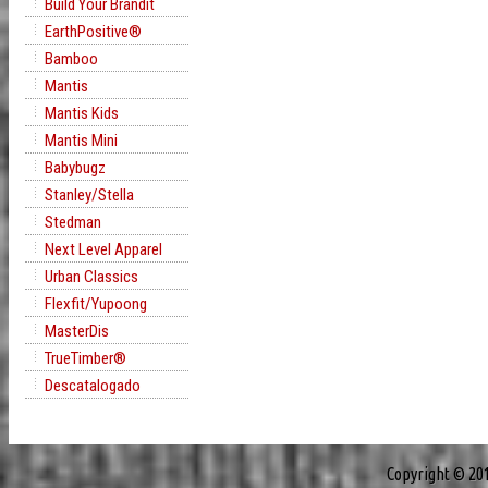
Build Your Brandit
EarthPositive®
Bamboo
Mantis
Mantis Kids
Mantis Mini
Babybugz
Stanley/Stella
Stedman
Next Level Apparel
Urban Classics
Flexfit/Yupoong
MasterDis
TrueTimber®
Descatalogado
Copyright © 20