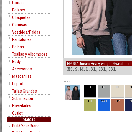
Gorras
Polares
Chaquetas
Camisas
Vestidos/Faldas
Pantalones
Bolsas
Toallas y Albornoces
Body
N9007
Unisex Heavyweight Sweatshirt
Accesorios
XS, S, M, L, XL, 2XL, 3XL
Mascarillas
Rollover
Deporte
BL
HG
BO
S
Tallas Grandes
Sublimación
LO
SWD
CLY
M
Novedades
Outlet
Marcas
Build Your Brand