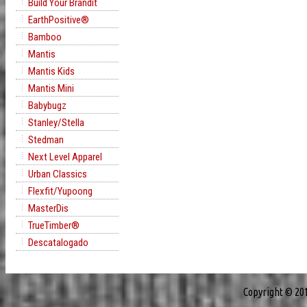
Build Your Brandit
EarthPositive®
Bamboo
Mantis
Mantis Kids
Mantis Mini
Babybugz
Stanley/Stella
Stedman
Next Level Apparel
Urban Classics
Flexfit/Yupoong
MasterDis
TrueTimber®
Descatalogado
Copyright © 20