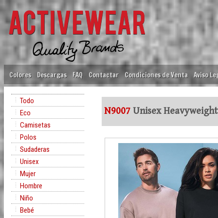
Colores
Descargas
FAQ
Contactar
Condiciones de Venta
Aviso Le
Todo
N9007
Unisex Heavyweight
Eco
Camisetas
Polos
Sudaderas
Unisex
Mujer
Hombre
Niño
Bebé