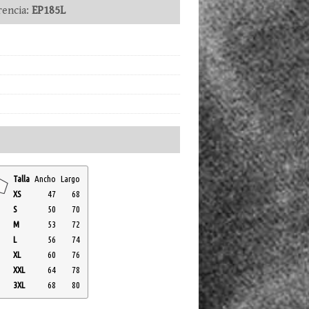
encia:
EP185L
Talla
Ancho
Largo
XS
47
68
S
50
70
M
53
72
L
56
74
XL
60
76
XXL
64
78
3XL
68
80