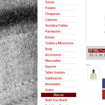
Gorras
Polares
Chaquetas
Camisas
Vestidos/Faldas
Pantalones
Bolsas
Toallas y Albornoces
Body
EP185L
Prem
Accesorios
XS, S, M, 
Mascarillas
Rollover
Deporte
Tallas Grandes
Sublimación
Novedades
Outlet
Marcas
Build Your Brand