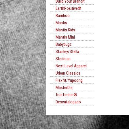
Build Your Brandit
EarthPositive®
Bamboo
Mantis
Mantis Kids
Mantis Mini
Babybugz
Stanley/Stella
Stedman
Next Level Apparel
Urban Classics
Flexfit/Yupoong
MasterDis
TrueTimber®
Descatalogado