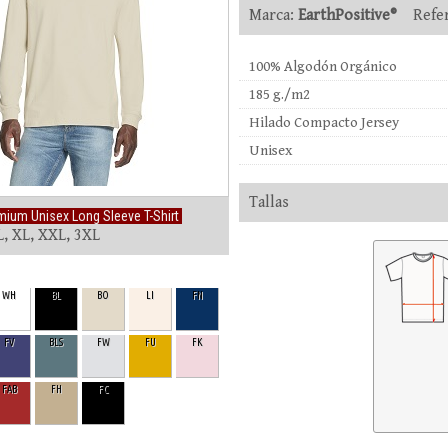
Marca:
EarthPositive®
Refer
100% Algodón Orgánico
185 g./m2
Hilado Compacto Jersey
Unisex
Tallas
ium Unisex Long Sleeve T-Shirt
L, XL, XXL, 3XL
WH
BL
BO
LI
FN
FV
BLS
FW
FU
FK
FAB
FH
FC