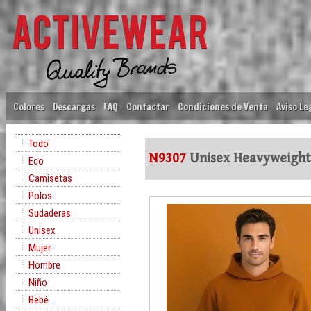
Colores
Descargas
FAQ
Contactar
Condiciones de Venta
Aviso Le
Todo
N9307
Unisex Heavyweight
Eco
Camisetas
Polos
Sudaderas
Unisex
Mujer
Hombre
Niño
Bebé