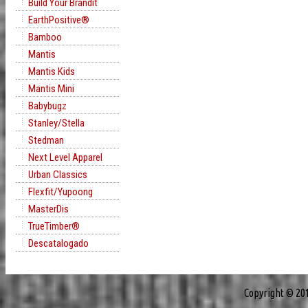
Build Your Brandit
EarthPositive®
Bamboo
Mantis
Mantis Kids
Mantis Mini
Babybugz
Stanley/Stella
Stedman
Next Level Apparel
Urban Classics
Flexfit/Yupoong
MasterDis
TrueTimber®
Descatalogado
Copyright © 20