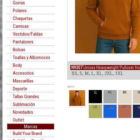
Gorras
Polares
Chaquetas
Camisas
Vestidos/Faldas
Pantalones
Bolsas
Toallas y Albornoces
Body
N9307
Unisex Heavyweight Pullover H
Accesorios
XS, S, M, L, XL, 2XL, 3XL
Mascarillas
Rollover
Deporte
BL
HG
BO
S
Tallas Grandes
Sublimación
LO
SWD
CLY
M
Novedades
Outlet
Marcas
Build Your Brand