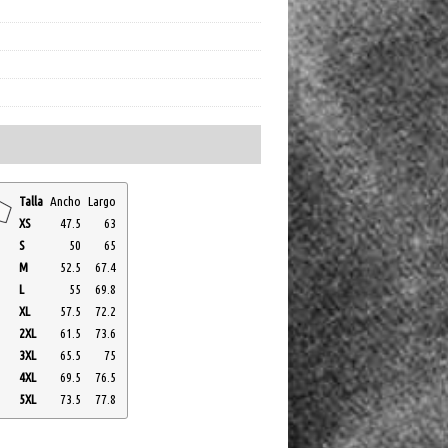
Talla
Ancho
Largo
XS
47.5
63
S
50
65
M
52.5
67.4
L
55
69.8
XL
57.5
72.2
2XL
61.5
73.6
3XL
65.5
75
4XL
69.5
76.5
5XL
73.5
77.8