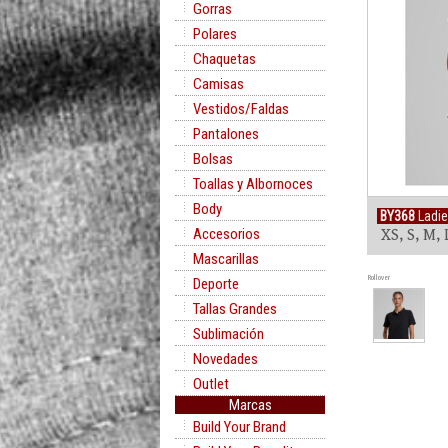
Gorras
Polares
Chaquetas
Camisas
Vestidos/Faldas
Pantalones
Bolsas
Toallas y Albornoces
Body
BY368
Ladie
Accesorios
XS, S, M, 
Mascarillas
Rollover
Deporte
Tallas Grandes
Sublimación
Novedades
Outlet
Marcas
Build Your Brand