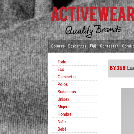
Colores
Descargas
FAQ
Contactar
Condic
Todo
BY368
Lad
Eco
Camisetas
Polos
Sudaderas
Unisex
Mujer
Hombre
Niño
Bebé