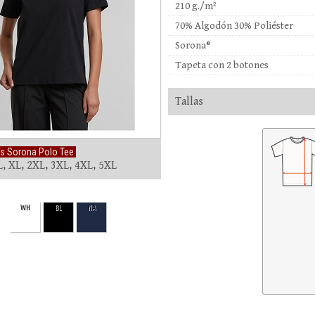
210 g./m²
70% Algodón 30% Poliéster
Sorona®
Tapeta con 2 botones
Tallas
s Sorona Polo Tee
L, XL, 2XL, 3XL, 4XL, 5XL
WH
BL
NA