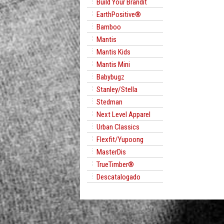
Build Your Brandit
EarthPositive®
Bamboo
Mantis
Mantis Kids
Mantis Mini
Babybugz
Stanley/Stella
Stedman
Next Level Apparel
Urban Classics
Flexfit/Yupoong
MasterDis
TrueTimber®
Descatalogado