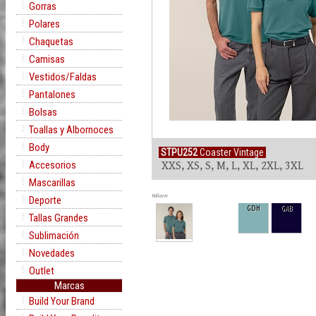
Gorras
Polares
Chaquetas
Camisas
Vestidos/Faldas
Pantalones
Bolsas
Toallas y Albornoces
Body
STPU252
Coaster Vintage
Accesorios
XXS, XS, S, M, L, XL, 2XL, 3XL
Mascarillas
Rollover
Deporte
GDH
GAB
Tallas Grandes
Sublimación
Novedades
Outlet
Marcas
Build Your Brand