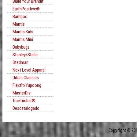
Build Your Brandit
EarthPositive®
Bamboo
Mantis
Mantis Kids
Mantis Mini
Babybugz
Stanley/Stella
Stedman
Next Level Apparel
Urban Classics
Flexfit/Yupoong
MasterDis
TrueTimber®
Descatalogado
Copyright © 20