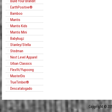
Build Your Brandit
EarthPositive®
Bamboo
Mantis
Mantis Kids
Mantis Mini
Babybugz
Stanley/Stella
Stedman
Next Level Apparel
Urban Classics
Flexfit/Yupoong
MasterDis
TrueTimber®
Descatalogado
Copyright © 20