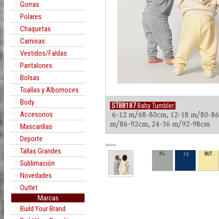
Gorras
Polares
Chaquetas
Camisas
Vestidos/Faldas
Pantalones
Bolsas
Toallas y Albornoces
Body
STBB187
Baby Tumbler
Accesorios
6-12 m/68-80cm, 12-18 m/80-86
m/86-92cm, 24-36 m/92-98cm
Mascarillas
Deporte
Rollover
Tallas Grandes
HG
FN
BUT
Sublimación
Novedades
Outlet
Marcas
Build Your Brand