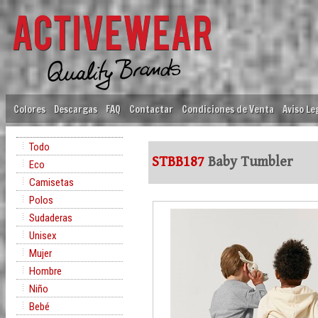
Colores
Descargas
FAQ
Contactar
Condiciones de Venta
Aviso Le
Todo
STBB187
Baby Tumbler
Eco
Camisetas
Polos
Sudaderas
Unisex
Mujer
Hombre
Niño
Bebé