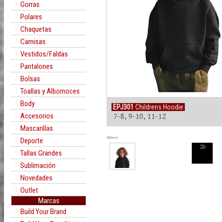
Gorras
Polares
Chaquetas
Camisas
Vestidos/Faldas
Pantalones
Bolsas
Toallas y Albornoces
Body
EPJ301
Childrens Hoodie
Accesorios
7-8, 9-10, 11-12
Mascarillas
Rollover
Deporte
SD
Tallas Grandes
Sublimación
Novedades
Outlet
Marcas
Build Your Brand