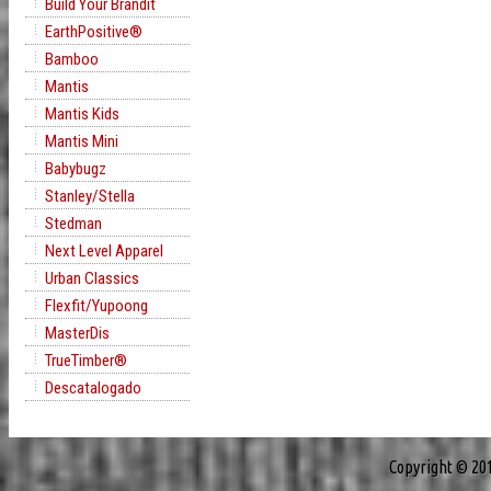
Build Your Brandit
EarthPositive®
Bamboo
Mantis
Mantis Kids
Mantis Mini
Babybugz
Stanley/Stella
Stedman
Next Level Apparel
Urban Classics
Flexfit/Yupoong
MasterDis
TrueTimber®
Descatalogado
Copyright © 20