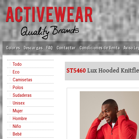
Colores
Descargas
FAQ
Contactar
Condiciones de Venta
Aviso Le
Todo
ST5460
Lux Hooded Knitfle
Eco
Camisetas
Polos
Sudaderas
Unisex
Mujer
Hombre
Niño
Bebé