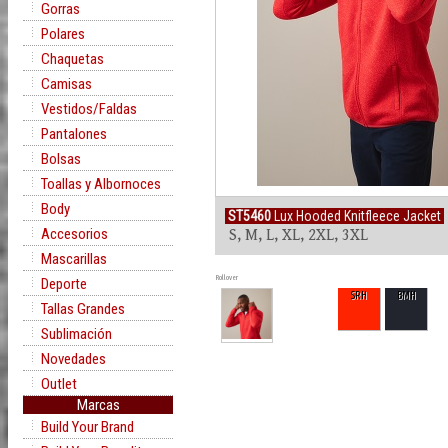
Gorras
Polares
Chaquetas
Camisas
Vestidos/Faldas
Pantalones
Bolsas
Toallas y Albornoces
Body
ST5460
Lux Hooded Knitfleece Jacket
Accesorios
S, M, L, XL, 2XL, 3XL
Mascarillas
Rollover
Deporte
SRH
BMH
Tallas Grandes
Sublimación
Novedades
Outlet
Marcas
Build Your Brand