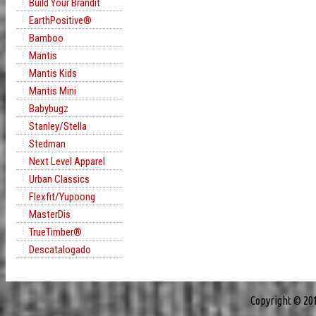
Build Your Brandit
EarthPositive®
Bamboo
Mantis
Mantis Kids
Mantis Mini
Babybugz
Stanley/Stella
Stedman
Next Level Apparel
Urban Classics
Flexfit/Yupoong
MasterDis
TrueTimber®
Descatalogado
Copyright © 20