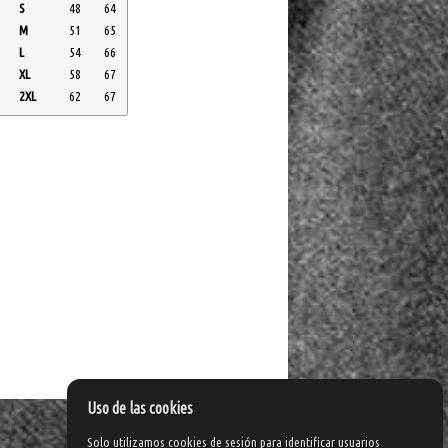
S
48
64
M
51
65
L
54
66
XL
58
67
2XL
62
67
Uso de las cookies
Solo utilizamos cookies de sesión para identificar usuarios