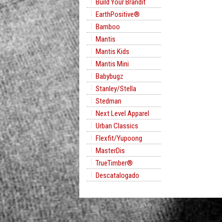
Build Your Brandit
EarthPositive®
Bamboo
Mantis
Mantis Kids
Mantis Mini
Babybugz
Stanley/Stella
Stedman
Next Level Apparel
Urban Classics
Flexfit/Yupoong
MasterDis
TrueTimber®
Descatalogado