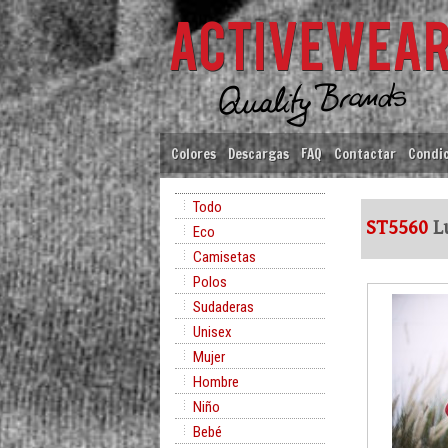
Colores
Descargas
FAQ
Contactar
Condic
Todo
ST5560
Lu
Eco
Camisetas
Polos
Sudaderas
Unisex
Mujer
Hombre
Niño
Bebé