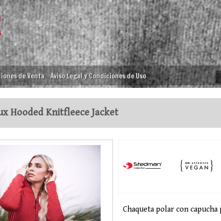
iones de Venta
Aviso Legal y Condiciones de Uso
x Hooded Knitfleece Jacket
Chaqueta polar con capucha 