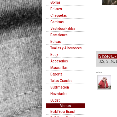
Gorras
Polares
Chaquetas
Camisas
Vestidos/Faldas
Pantalones
Bolsas
Toallas y Albornoces
Body
ST5560
Lux 
Accesorios
XS, S, M, 
Mascarillas
Rollover
Deporte
Tallas Grandes
Sublimación
Novedades
Outlet
Marcas
Build Your Brand