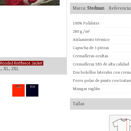
Marca:
Stedman
Referencia
100% Poliéster
280 g./m²
Aislamiento térmico
Capucha de 3 piezas
Cremalleras ocultas
Hooded Knitfleece Jacket
Cremalleras SBS de alta calidad
L, XL, 2XL
Dos bolsillos laterales con crem
Forro polar de punto con tratam
SRH
BOH
Mangas raglán
Tallas