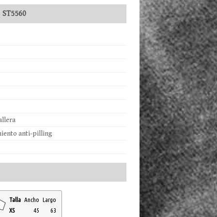
:
ST5560
allera
iento anti-pilling
Talla
Ancho
Largo
XS
45
63