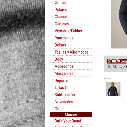
Gorras
Polares
Chaquetas
Camisas
Vestidos/Faldas
Pantalones
Bolsas
Toallas y Albornoces
Body
ST8870
Sea
Accesorios
S, M, L, X
Mascarillas
Rollover
Deporte
Tallas Grandes
Sublimación
Novedades
Outlet
Marcas
Build Your Brand