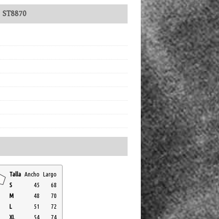
:
ST8870
Talla
Ancho
Largo
S
45
68
M
48
70
L
51
72
XL
54
74