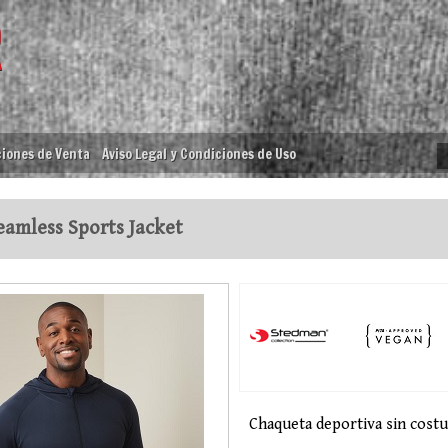
iones de Venta
Aviso Legal y Condiciones de Uso
amless Sports Jacket
Chaqueta deportiva sin costu