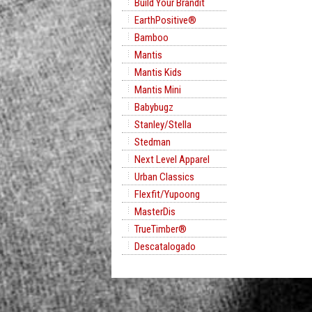
Build Your Brandit
EarthPositive®
Bamboo
Mantis
Mantis Kids
Mantis Mini
Babybugz
Stanley/Stella
Stedman
Next Level Apparel
Urban Classics
Flexfit/Yupoong
MasterDis
TrueTimber®
Descatalogado