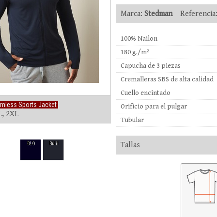
Marca:
Stedman
Referencia
100% Nailon
180 g./m²
Capucha de 3 piezas
Cremalleras SBS de alta calidad
Cuello encintado
mless Sports Jacket
Orificio para el pulgar
L, 2XL
Tubular
BLO
BMN
Tallas