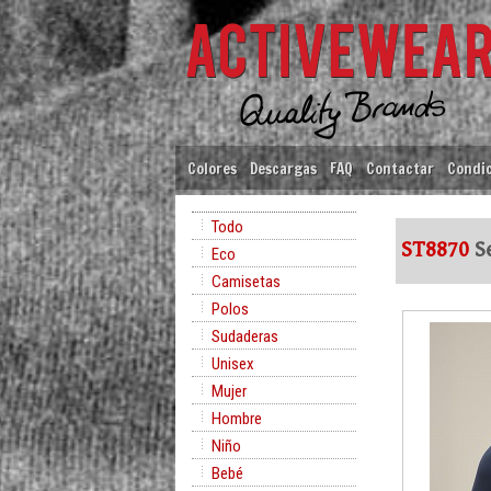
Colores
Descargas
FAQ
Contactar
Condic
Todo
ST8870
Se
Eco
Camisetas
Polos
Sudaderas
Unisex
Mujer
Hombre
Niño
Bebé