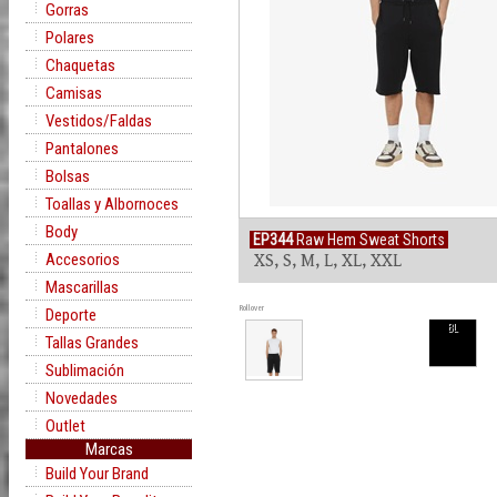
Gorras
Polares
Chaquetas
Camisas
Vestidos/Faldas
Pantalones
Bolsas
Toallas y Albornoces
Body
EP344
Raw Hem Sweat Shorts
Accesorios
XS, S, M, L, XL, XXL
Mascarillas
Rollover
Deporte
BL
Tallas Grandes
Sublimación
Novedades
Outlet
Marcas
Build Your Brand