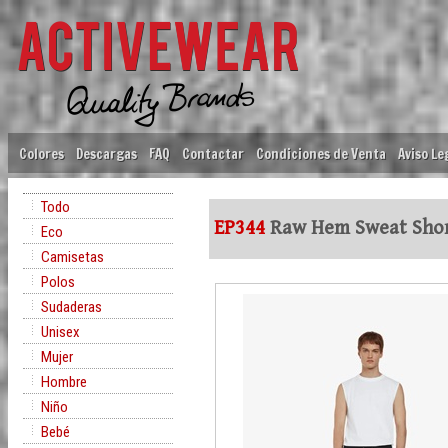
Colores
Descargas
FAQ
Contactar
Condiciones de Venta
Aviso Le
Todo
EP344
Raw Hem Sweat Shor
Eco
Camisetas
Polos
Sudaderas
Unisex
Mujer
Hombre
Niño
Bebé