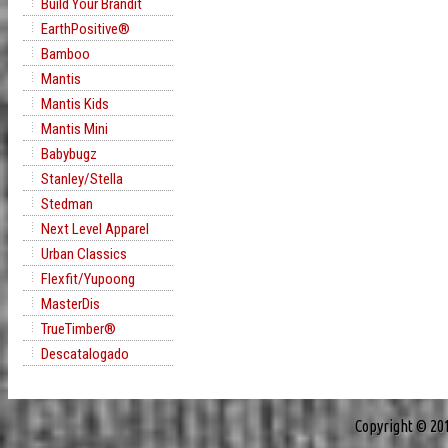
Build Your Brandit
EarthPositive®
Bamboo
Mantis
Mantis Kids
Mantis Mini
Babybugz
Stanley/Stella
Stedman
Next Level Apparel
Urban Classics
Flexfit/Yupoong
MasterDis
TrueTimber®
Descatalogado
Copyright © 20