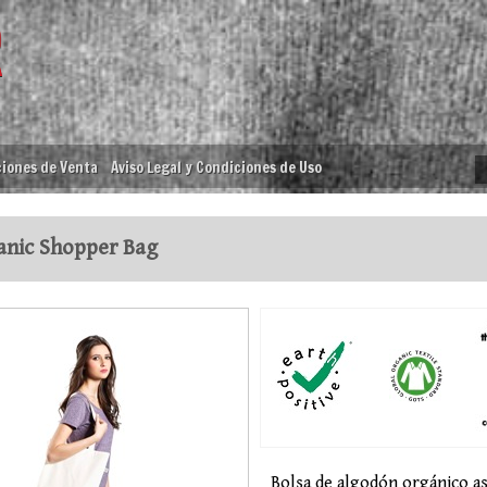
iones de Venta
Aviso Legal y Condiciones de Uso
nic Shopper Bag
Bolsa de algodón orgánico as