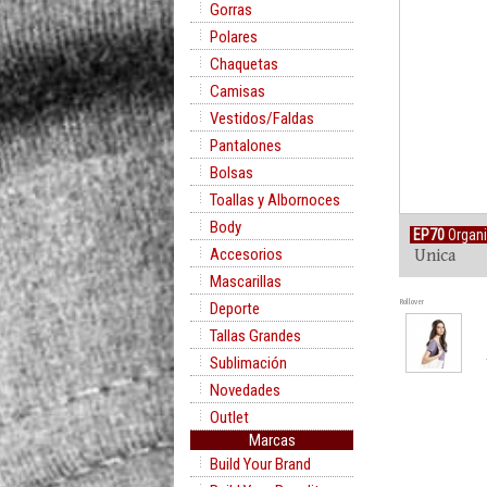
Gorras
Polares
Chaquetas
Camisas
Vestidos/Faldas
Pantalones
Bolsas
Toallas y Albornoces
Body
EP70
Organ
Accesorios
Unica
Mascarillas
Rollover
Deporte
Tallas Grandes
Sublimación
Novedades
Outlet
Marcas
Build Your Brand