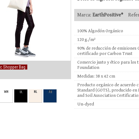
Marca:
EarthPositive®
Refer
100% Algodón Orgánico
120 g./m²
90% de reducción de emisiones 
certificado por Carbon Trust
Comercio justo y ético para los
ic Shopper Bag
Foundation
Medidas: 38 x 42 cm
Producto orgánico de acuerdo co
Standard (GOTS), producido en I
WH
BL
NL
FN
and Soil Association Certificatio
Un-dyed