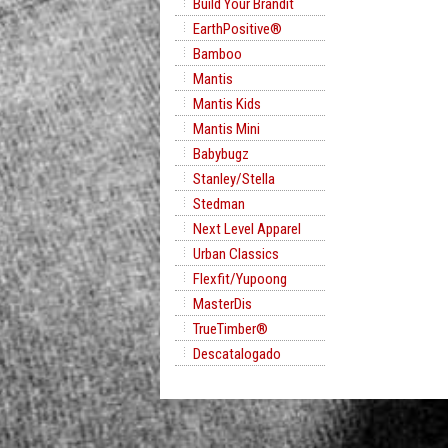
Build Your Brandit
EarthPositive®
Bamboo
Mantis
Mantis Kids
Mantis Mini
Babybugz
Stanley/Stella
Stedman
Next Level Apparel
Urban Classics
Flexfit/Yupoong
MasterDis
TrueTimber®
Descatalogado