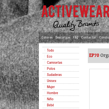
Colores
Descargas
FAQ
Contactar
Condic
Todo
EP70
Orga
Eco
Camisetas
Polos
Sudaderas
Unisex
Mujer
Hombre
Niño
Bebé