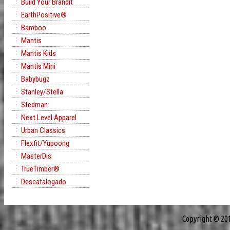
Build Your Brandit
EarthPositive®
Bamboo
Mantis
Mantis Kids
Mantis Mini
Babybugz
Stanley/Stella
Stedman
Next Level Apparel
Urban Classics
Flexfit/Yupoong
MasterDis
TrueTimber®
Descatalogado
Copyright © 20