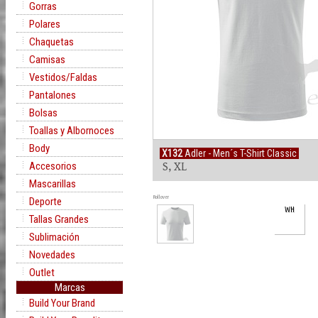
Gorras
Polares
Chaquetas
Camisas
Vestidos/Faldas
Pantalones
Bolsas
Toallas y Albornoces
Body
X132
Adler - Men´s T-Shirt Classic
Accesorios
S, XL
Mascarillas
Rollover
Deporte
WH
Tallas Grandes
Sublimación
Novedades
Outlet
Marcas
Build Your Brand