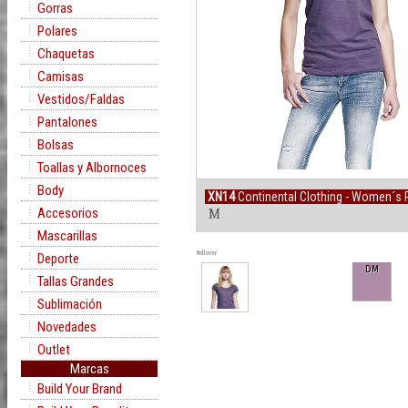
Gorras
Polares
Chaquetas
Camisas
Vestidos/Faldas
Pantalones
Bolsas
Toallas y Albornoces
Body
XN14
Continental Clothing - Women´s 
Accesorios
M
Mascarillas
Rollover
Deporte
DM
Tallas Grandes
Sublimación
Novedades
Outlet
Marcas
Build Your Brand