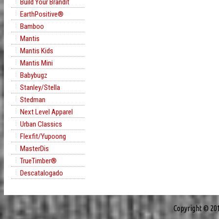
Build Your Brandit
EarthPositive®
Bamboo
Mantis
Mantis Kids
Mantis Mini
Babybugz
Stanley/Stella
Stedman
Next Level Apparel
Urban Classics
Flexfit/Yupoong
MasterDis
TrueTimber®
Descatalogado
Copyright © 20