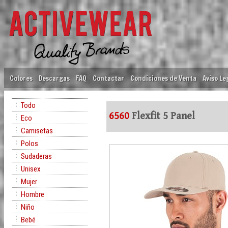
Colores
Descargas
FAQ
Contactar
Condiciones de Venta
Aviso Le
Todo
6560
Flexfit 5 Panel
Eco
Camisetas
Polos
Sudaderas
Unisex
Mujer
Hombre
Niño
Bebé