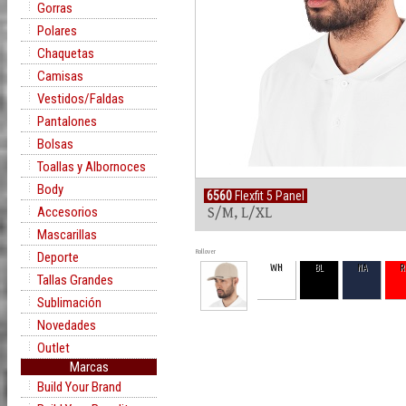
Gorras
Polares
Chaquetas
Camisas
Vestidos/Faldas
Pantalones
Bolsas
Toallas y Albornoces
Body
6560
Flexfit 5 Panel
Accesorios
S/M, L/XL
Mascarillas
Rollover
Deporte
WH
BL
NA
R
Tallas Grandes
Sublimación
Novedades
Outlet
Marcas
Build Your Brand