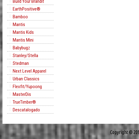
Build Your Brandit
EarthPositive®
Bamboo
Mantis
Mantis Kids
Mantis Mini
Babybugz
Stanley/Stella
Stedman
Next Level Apparel
Urban Classics
Flexfit/Yupoong
MasterDis
TrueTimber®
Descatalogado
Copyright © 20