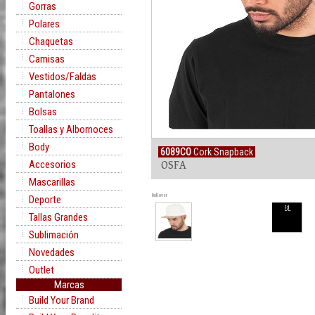
Gorras
Polares
Chaquetas
Camisas
Vestidos/Faldas
Pantalones
Bolsas
Toallas y Albornoces
Body
6089CO
Cork Snapback
Accesorios
OSFA
Mascarillas
Rollover
Deporte
BL
Tallas Grandes
Sublimación
Novedades
Outlet
Marcas
Build Your Brand