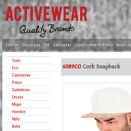
Colores
Descargas
FAQ
Contactar
Condiciones de Venta
Aviso Le
Todo
6089CO
Cork Snapback
Eco
Camisetas
Polos
Sudaderas
Unisex
Mujer
Hombre
Niño
Bebé