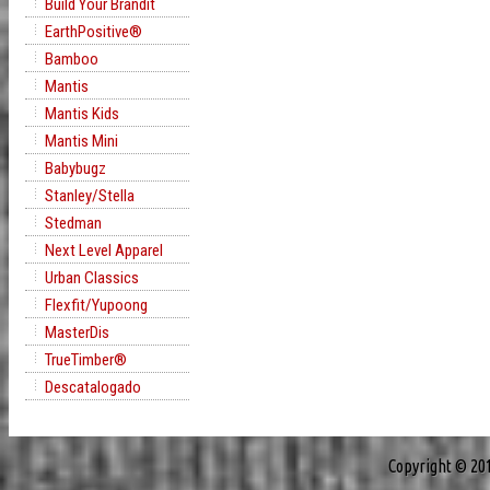
Build Your Brandit
EarthPositive®
Bamboo
Mantis
Mantis Kids
Mantis Mini
Babybugz
Stanley/Stella
Stedman
Next Level Apparel
Urban Classics
Flexfit/Yupoong
MasterDis
TrueTimber®
Descatalogado
Copyright © 20