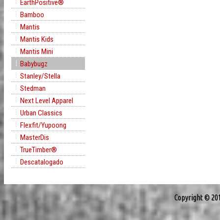
EarthPositive®
Bamboo
Mantis
Mantis Kids
Mantis Mini
Babybugz
Stanley/Stella
Stedman
Next Level Apparel
Urban Classics
Flexfit/Yupoong
MasterDis
TrueTimber®
Descatalogado
Copyright © 20