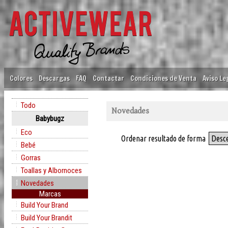
Colores
Descargas
FAQ
Contactar
Condiciones de Venta
Aviso Le
Todo
Novedades
Babybugz
Eco
Ordenar resultado de forma
Desc
Bebé
Gorras
Toallas y Albornoces
Novedades
Marcas
Build Your Brand
Build Your Brandit