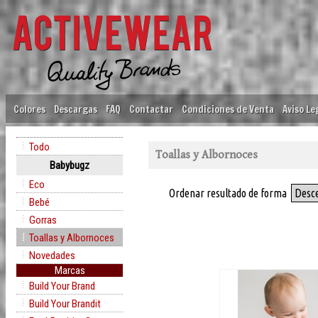
Colores
Descargas
FAQ
Contactar
Condiciones de Venta
Aviso Le
Todo
Toallas y Albornoces
Babybugz
Eco
Ordenar resultado de forma
Desc
Bebé
Gorras
Toallas y Albornoces
Novedades
Marcas
Build Your Brand
Build Your Brandit