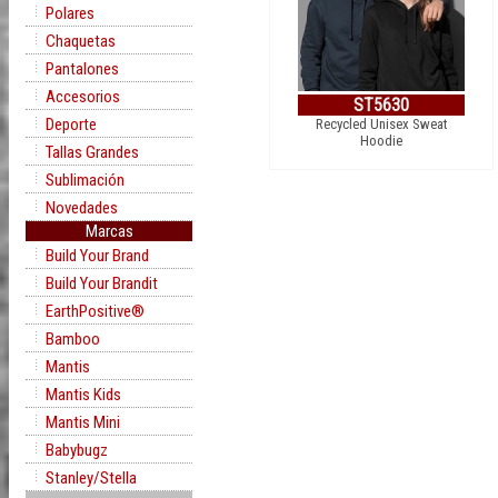
Polares
Chaquetas
Pantalones
Accesorios
ST5630
Deporte
Recycled Unisex Sweat
Hoodie
Tallas Grandes
Sublimación
Novedades
Marcas
Build Your Brand
Build Your Brandit
EarthPositive®
Bamboo
Mantis
Mantis Kids
Mantis Mini
Babybugz
Stanley/Stella