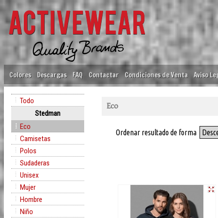
Colores
Descargas
FAQ
Contactar
Condiciones de Venta
Aviso Le
Todo
Eco
Stedman
Eco
Ordenar resultado de forma
Desc
Camisetas
Polos
Sudaderas
Unisex
Mujer
Hombre
Niño