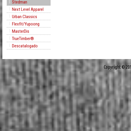
Stedman
Next Level Apparel
Urban Classics
Flexfit/Yupoong
MasterDis
TrueTimber®
Descatalogado
Copyright © 20