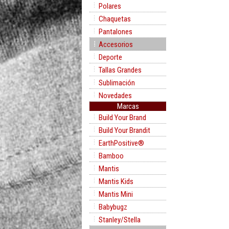
Polares
Chaquetas
Pantalones
Accesorios
Deporte
Tallas Grandes
Sublimación
Novedades
Marcas
Build Your Brand
Build Your Brandit
EarthPositive®
Bamboo
Mantis
Mantis Kids
Mantis Mini
Babybugz
Stanley/Stella