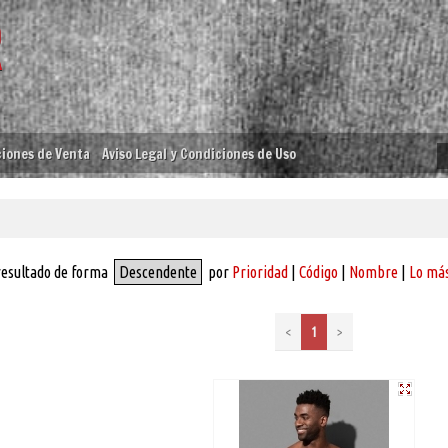
iones de Venta
Aviso Legal y Condiciones de Uso
resultado de forma
Descendente
por
Prioridad
|
Código
|
Nombre
|
Lo más
<
1
>