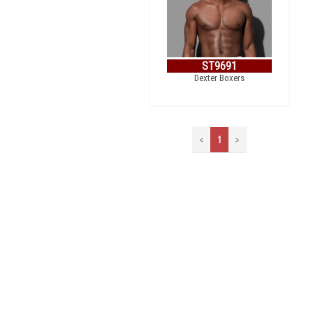
ST9691
Dexter Boxers
<
1
>