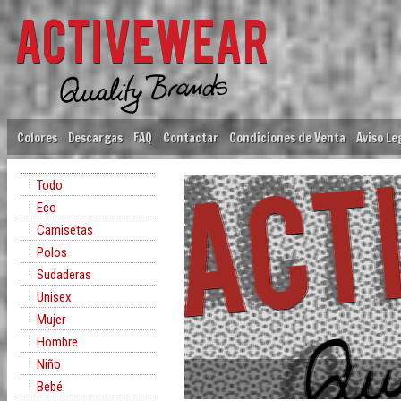
Colores
Descargas
FAQ
Contactar
Condiciones de Venta
Aviso Le
Todo
Eco
Camisetas
Polos
Sudaderas
Unisex
Mujer
Hombre
Niño
a calidad y el medio ambiente.
Bebé