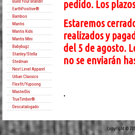
pedido. Los plazos
Build Your Brandit
EarthPositive®
Bamboo
Estaremos cerrado
Mantis
Mantis Kids
realizados y pagad
Mantis Mini
del 5 de agosto. L
Babybugz
Stanley/Stella
no se enviarán ha
Stedman
Next Level Apparel
Urban Classics
Flexfit/Yupoong
.
MasterDis
TrueTimber®
Descatalogado
Copyright © 20