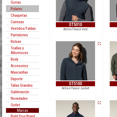
Gorras
Polares
Chaquetas
Camisas
ST5010
Vestidos/Faldas
Active Fleece Vest
Pantalones
Bolsas
Toallas y
Albornoces
Body
Accesorios
Mascarillas
Deporte
ST5100
Tallas Grandes
Active Fleece Jacket
Sublimación
Novedades
Outlet
Marcas
Build Your Brand