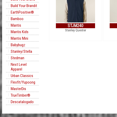
Build Your Brandit
EarthPositive®
Bamboo
Mantis
STJM240
Stanley Quester
Mantis Kids
Mantis Mini
Babybugz
Stanley/Stella
Stedman
Next Level
Apparel
Urban Classics
Flexfit/Yupoong
MasterDis
TrueTimber®
Descatalogado