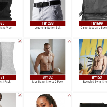
685
TB1288
TB1699
lava Visor
Leather Imitation Belt
Camo Jacquard Bac
471
BY132
BY153
s 3-Pack
Men Boxer Shorts 2-Pack
Recycled Swim Sho