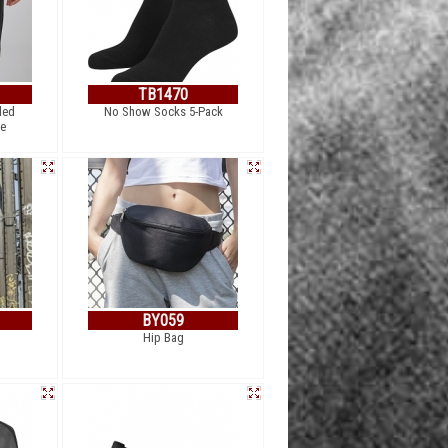
TB1470
led
No Show Socks 5-Pack
se
BY059
Hip Bag