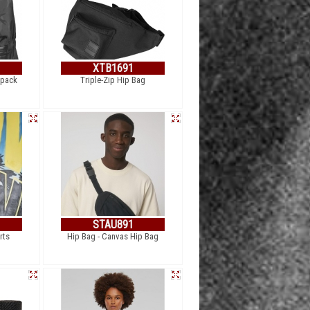
XTB1691
kpack
Triple-Zip Hip Bag
STAU891
rts
Hip Bag - Canvas Hip Bag