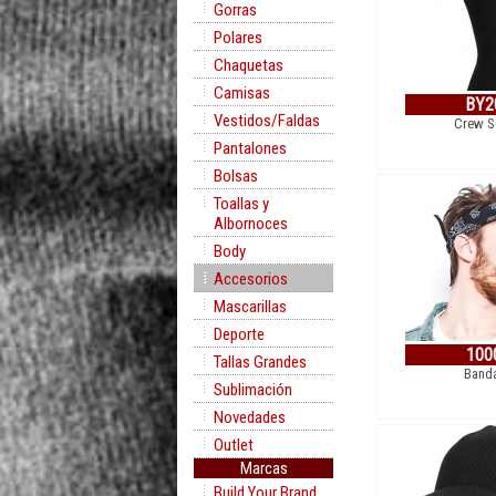
Gorras
Polares
Chaquetas
Camisas
BY2
Vestidos/Faldas
Crew S
Pantalones
Bolsas
Toallas y
Albornoces
Body
Accesorios
Mascarillas
Deporte
100
Tallas Grandes
Band
Sublimación
Novedades
Outlet
Marcas
Build Your Brand