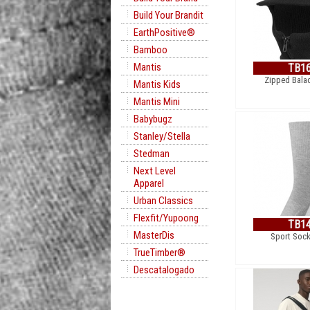
Build Your Brandit
EarthPositive®
Bamboo
Mantis
TB1
Zipped Balac
Mantis Kids
Mantis Mini
Babybugz
Stanley/Stella
Stedman
Next Level
Apparel
Urban Classics
Flexfit/Yupoong
TB1
MasterDis
Sport Sock
TrueTimber®
Descatalogado