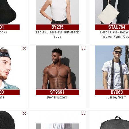
01
BY235
STAU764
ocks
Ladies Sleeveless Turtleneck
Pencil Case - Recyc
Body
Woven Pencil Ca
00
ST9691
BY063
ana
Dexter Boxers
Jersey Scarf