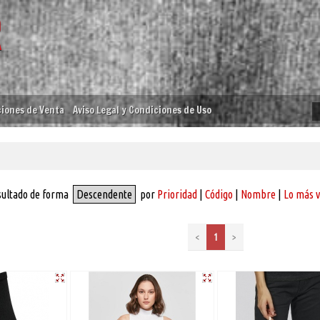
iones de Venta
Aviso Legal y Condiciones de Uso
sultado de forma
Descendente
por
Prioridad
|
Código
|
Nombre
|
Lo más 
<
1
>