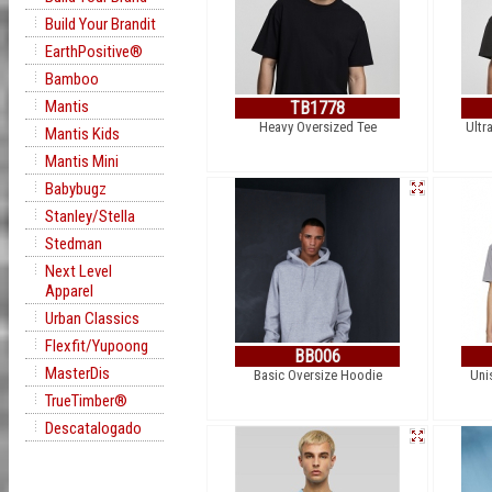
Build Your Brandit
EarthPositive®
Bamboo
Mantis
TB1778
Heavy Oversized Tee
Ultr
Mantis Kids
Mantis Mini
Babybugz
Stanley/Stella
Stedman
Next Level
Apparel
Urban Classics
Flexfit/Yupoong
BB006
MasterDis
Basic Oversize Hoodie
Uni
TrueTimber®
Descatalogado