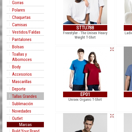
Gorras
Polares
Chaquetas
Camisas
STTU788
Vestidos/Faldas
Freestyler - The Unisex Heavy
Ladi
Weight T-Shirt
Pantalones
Bolsas
Toallas y
Albornoces
Body
Accesorios
Mascarillas
Deporte
EP01
Tallas Grandes
Unisex Organic T-Shirt
Sublimación
Novedades
Outlet
Marcas
Build Your Brand