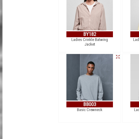
BY182
Ladies Crinkle Batwing
Lad
Jacket
BB003
Basic Crewneck
La