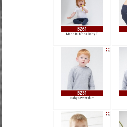
BZ61
Made In Africa Baby T
BZ31
Baby Sweatshirt