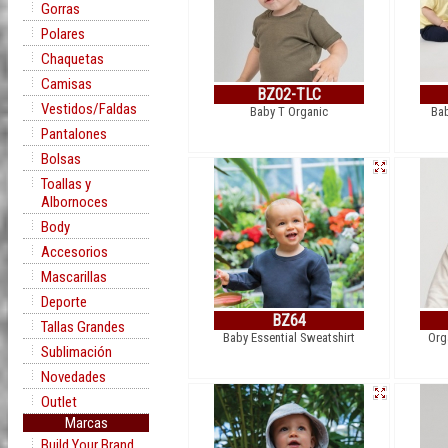
Gorras
Polares
Chaquetas
Camisas
BZ02-TLC
Vestidos/Faldas
Baby T Organic
Bab
Pantalones
Bolsas
Toallas y
Albornoces
Body
Accesorios
Mascarillas
Deporte
BZ64
Tallas Grandes
Baby Essential Sweatshirt
Org
Sublimación
Novedades
Outlet
Marcas
Build Your Brand