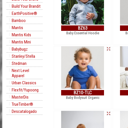
Build Your Brandit
EarthPositive®
Bamboo
Mantis
BZ63
Baby Essential Hoodie
B
Mantis Kids
Mantis Mini
Babybugz
Stanley/Stella
Stedman
Next Level
Apparel
Urban Classics
Flexfit/Yupoong
BZ10-TLC
MasterDis
Baby Bodysuit Organic
TrueTimber®
Descatalogado