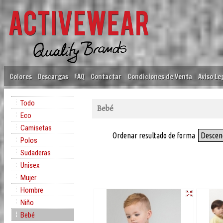
Colores
Descargas
FAQ
Contactar
Condiciones de Venta
Aviso Le
Todo
Bebé
Eco
Camisetas
Ordenar resultado de forma
Descen
Polos
Sudaderas
Unisex
Mujer
Hombre
Niño
Bebé