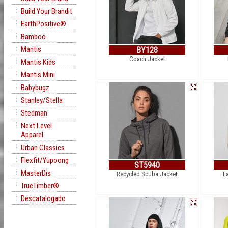
Build Your Brandit
EarthPositive®
Bamboo
Mantis
BY128
Coach Jacket
Mantis Kids
Mantis Mini
Babybugz
Stanley/Stella
Stedman
Next Level
Apparel
Urban Classics
Flexfit/Yupoong
ST5940
MasterDis
Recycled Scuba Jacket
La
TrueTimber®
Descatalogado