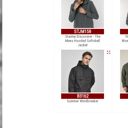
STJM158
Stanley Discoverer - The
St
Mens Hooded Softshell
Wom
Jacket
B3162
Summer Windbreaker