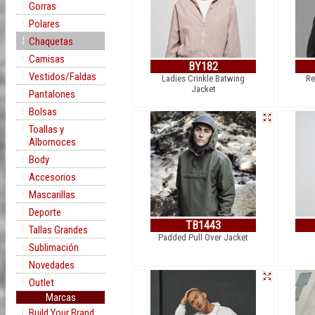
Gorras
Polares
Chaquetas
Camisas
BY182
Vestidos/Faldas
Ladies Crinkle Batwing
Re
Jacket
Pantalones
Bolsas
Toallas y
Albornoces
Body
Accesorios
Mascarillas
Deporte
TB1443
Tallas Grandes
Padded Pull Over Jacket
Sublimación
Novedades
Outlet
Marcas
Build Your Brand