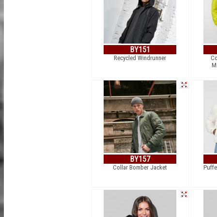
BY151
Recycled Windrunner
Co
Mu
BY157
Collar Bomber Jacket
Puffe