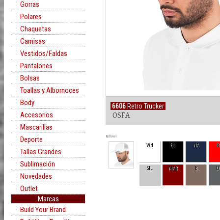
Gorras
Polares
Chaquetas
Camisas
Vestidos/Faldas
Pantalones
Bolsas
Toallas y Albornoces
Body
6606
Retro Trucker
Accesorios
OSFA
Mascarillas
Rollover
Deporte
WH
BL
NA
R
Tallas Grandes
Sublimación
SIL
MAR
B
D
Novedades
Outlet
Marcas
Build Your Brand