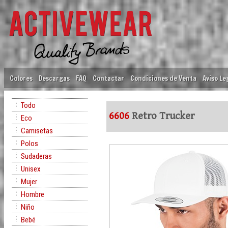
Colores
Descargas
FAQ
Contactar
Condiciones de Venta
Aviso Le
Todo
6606
Retro Trucker
Eco
Camisetas
Polos
Sudaderas
Unisex
Mujer
Hombre
Niño
Bebé