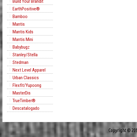
Build Your Brandit
EarthPositive®
Bamboo
Mantis
Mantis Kids
Mantis Mini
Babybugz
Stanley/Stella
Stedman
Next Level Apparel
Urban Classics
Flexfit/Yupoong
MasterDis
TrueTimber®
Descatalogado
Copyright © 20