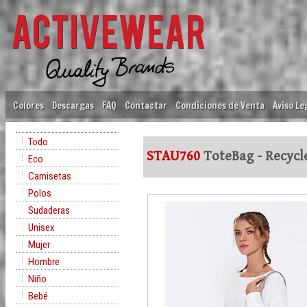
Colores
Descargas
FAQ
Contactar
Condiciones de Venta
Aviso Le
Todo
STAU760
ToteBag - Recycl
Eco
Camisetas
Polos
Sudaderas
Unisex
Mujer
Hombre
Niño
Bebé