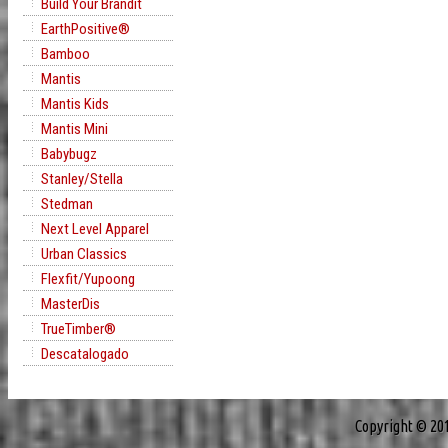
Build Your Brandit
EarthPositive®
Bamboo
Mantis
Mantis Kids
Mantis Mini
Babybugz
Stanley/Stella
Stedman
Next Level Apparel
Urban Classics
Flexfit/Yupoong
MasterDis
TrueTimber®
Descatalogado
Copyright © 20