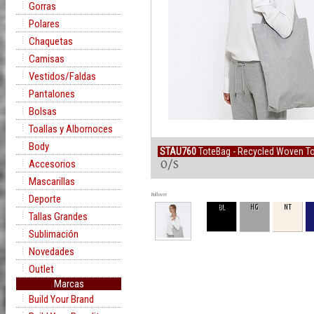
Gorras
Polares
Chaquetas
Camisas
Vestidos/Faldas
Pantalones
Bolsas
Toallas y Albornoces
Body
STAU760
ToteBag - Recycled Woven T
Accesorios
O/S
Mascarillas
Rollover
Deporte
BL
HG
NT
Tallas Grandes
Sublimación
Novedades
Outlet
Marcas
Build Your Brand