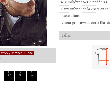
63% Poliéster 34% Algodón 3% E
Parte inferior de la visera en co
Tacto a lana
Visera pre-curvada con 8 filas d
Tallas
it Wooly Combed 2-Tone
L
BL
BL
BL
RE
SIL
NA