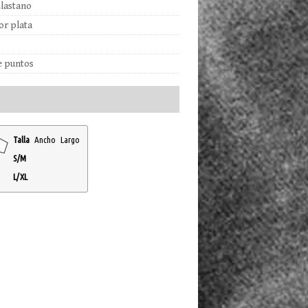
lastano
lor plata
e puntos
Talla
Ancho
Largo
S/M
L/XL