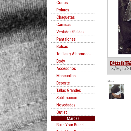
Gorras
Polares
Chaquetas
Camisas
Vestidos/Faldas
Pantalones
Bolsas
Toallas y Albornoces
Body
6277T
Flexf
Accesorios
S/M, L/X
Mascarillas
Rollover
Deporte
Tallas Grandes
Sublimación
Novedades
Outlet
Marcas
Build Your Brand