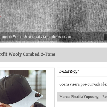
iones de Venta
Aviso Legal y Condiciones de Uso
xfit Wooly Combed 2-Tone
Gorra visera pre-curvada Flex
Marca:
Flexfit/Yupoong
Ref