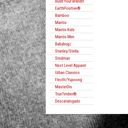
Build Your Brandit
EarthPositive®
Bamboo
Mantis
Mantis Kids
Mantis Mini
Babybugz
Stanley/Stella
Stedman
Next Level Apparel
Urban Classics
Flexfit/Yupoong
MasterDis
TrueTimber®
Descatalogado