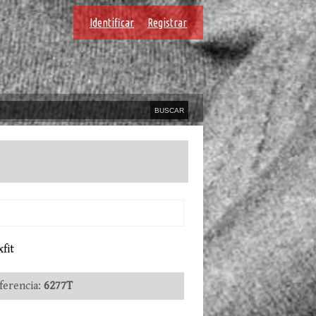
Identificar
Registrar
fit
erencia:
6277T