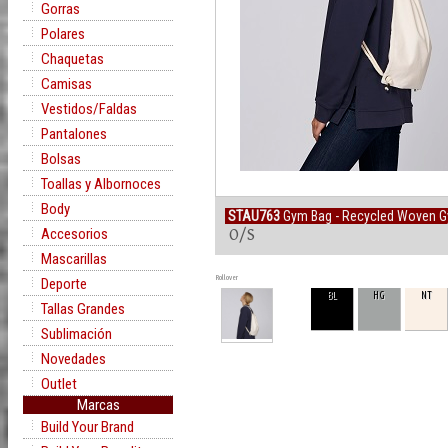
Gorras
Polares
Chaquetas
Camisas
Vestidos/Faldas
Pantalones
Bolsas
Toallas y Albornoces
Body
STAU763
Gym Bag - Recycled Woven 
Accesorios
O/S
Mascarillas
Rollover
Deporte
BL
HG
NT
Tallas Grandes
Sublimación
Novedades
Outlet
Marcas
Build Your Brand