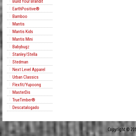
Build Your Brandit
EarthPositive®
Bamboo
Mantis
Mantis Kids
Mantis Mini
Babybugz
Stanley/Stella
Stedman
Next Level Apparel
Urban Classics
Flexfit/Yupoong
MasterDis
TrueTimber®
Descatalogado
Copyright © 20