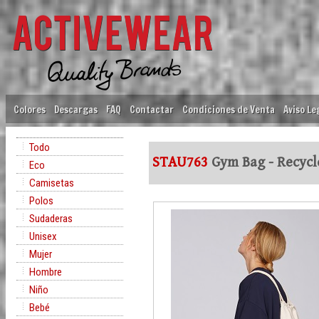
Colores
Descargas
FAQ
Contactar
Condiciones de Venta
Aviso Le
Todo
STAU763
Gym Bag - Recyc
Eco
Camisetas
Polos
Sudaderas
Unisex
Mujer
Hombre
Niño
Bebé