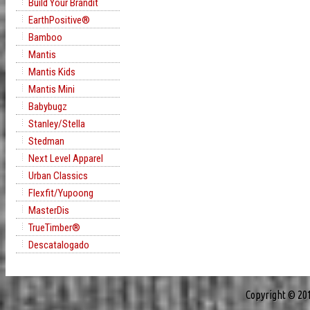
Build Your Brandit
EarthPositive®
Bamboo
Mantis
Mantis Kids
Mantis Mini
Babybugz
Stanley/Stella
Stedman
Next Level Apparel
Urban Classics
Flexfit/Yupoong
MasterDis
TrueTimber®
Descatalogado
Copyright © 20