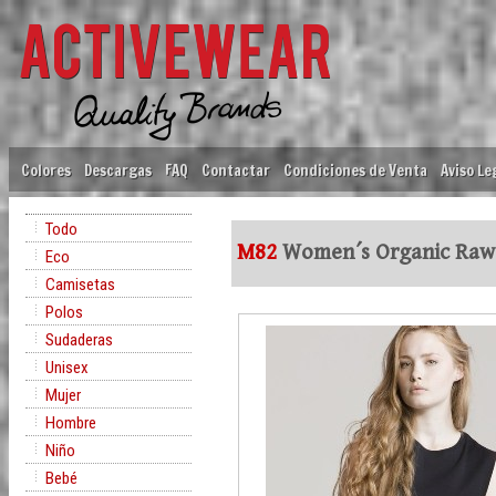
Colores
Descargas
FAQ
Contactar
Condiciones de Venta
Aviso Le
Todo
M82
Women´s Organic Raw
Eco
Camisetas
Polos
Sudaderas
Unisex
Mujer
Hombre
Niño
Bebé