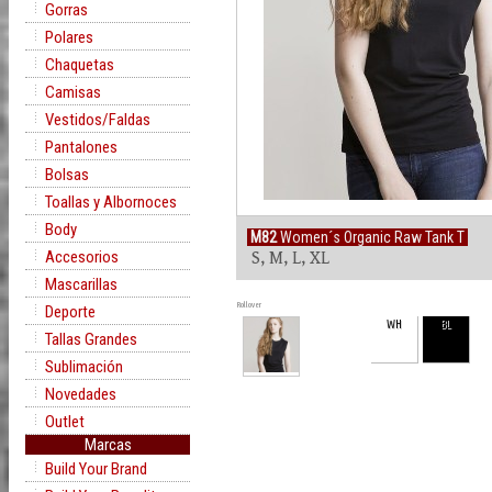
Gorras
Polares
Chaquetas
Camisas
Vestidos/Faldas
Pantalones
Bolsas
Toallas y Albornoces
Body
M82
Women´s Organic Raw Tank T
Accesorios
S, M, L, XL
Mascarillas
Rollover
Deporte
WH
BL
Tallas Grandes
Sublimación
Novedades
Outlet
Marcas
Build Your Brand