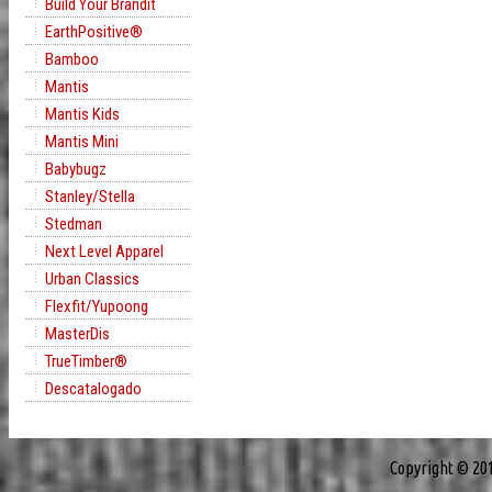
Build Your Brandit
EarthPositive®
Bamboo
Mantis
Mantis Kids
Mantis Mini
Babybugz
Stanley/Stella
Stedman
Next Level Apparel
Urban Classics
Flexfit/Yupoong
MasterDis
TrueTimber®
Descatalogado
Copyright © 20