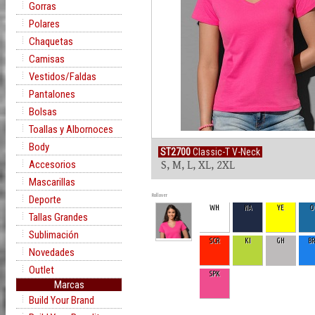
Gorras
Polares
Chaquetas
Camisas
Vestidos/Faldas
Pantalones
Bolsas
Toallas y Albornoces
Body
ST2700
Classic-T V-Neck
Accesorios
S, M, L, XL, 2XL
Mascarillas
Rollover
Deporte
WH
NA
YE
O
Tallas Grandes
Sublimación
SCR
KI
GH
B
Novedades
Outlet
SPK
Marcas
Build Your Brand