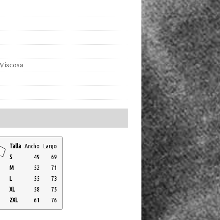
Viscosa
Talla
Ancho
Largo
S
49
69
M
52
71
L
55
73
XL
58
75
2XL
61
76