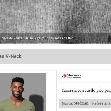
iones de Venta
Aviso Legal y Condiciones de Uso
en V-Neck
Camiseta con cuello pico pa
Marca:
Stedman
Referencia