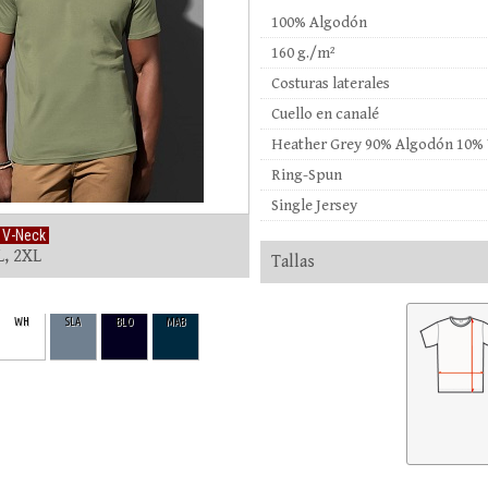
100% Algodón
160 g./m²
Costuras laterales
Cuello en canalé
Heather Grey 90% Algodón 10% 
Ring-Spun
Single Jersey
 V-Neck
L, 2XL
Tallas
WH
SLA
BLO
MAB