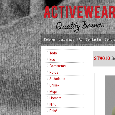
Colores
Descargas
FAQ
Contactar
Condic
Todo
ST9010
B
Eco
Camisetas
Polos
Sudaderas
Unisex
Mujer
Hombre
Niño
Bebé