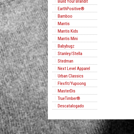
Build Your Brandit
EarthPositive®
Bamboo
Mantis
Mantis Kids
Mantis Mini
Babybugz
Stanley/Stella
Stedman
Next Level Apparel
Urban Classics
Flexfit/Yupoong
MasterDis
TrueTimber®
Descatalogado