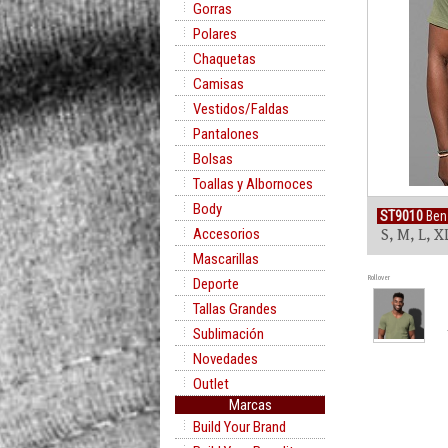
Gorras
Polares
Chaquetas
Camisas
Vestidos/Faldas
Pantalones
Bolsas
Toallas y Albornoces
Body
ST9010
Ben
Accesorios
S, M, L, X
Mascarillas
Rollover
Deporte
Tallas Grandes
Sublimación
Novedades
Outlet
Marcas
Build Your Brand